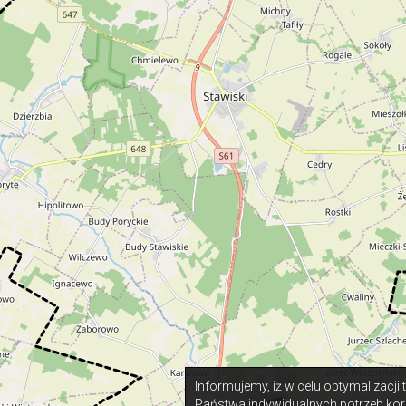
Informujemy, iż w celu optymalizacji
Państwa indywidualnych potrzeb kor