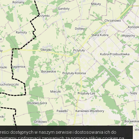
 treści dostępnych w naszym serwisie i dostosowania ich do
zystamy z informacji zapisanych za pomocą plików cookies na